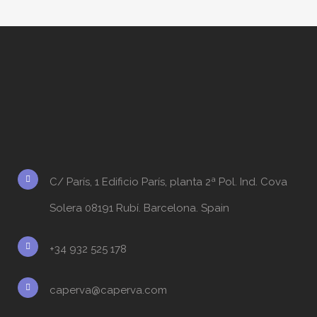
C/ París, 1 Edificio París, planta 2ª Pol. Ind. Cova
Solera 08191 Rubí. Barcelona. Spain
+34 932 525 178
caperva@caperva.com