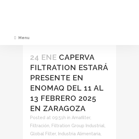
Menu
24 ENE
CAPERVA
FILTRATION ESTARÁ
PRESENTE EN
ENOMAQ DEL 11 AL
13 FEBRERO 2025
EN ZARAGOZA
Posted at 09:51h
in
Amafilter
,
Filtración
,
Filtration Group Industrial
,
Global Filter
,
Industria Alimentaria
,