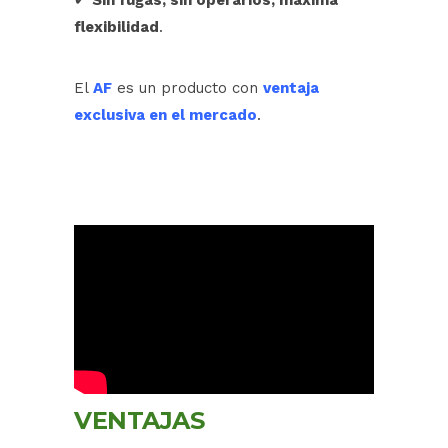
✔
Sin fugas, sin operarios, máxima
flexibilidad
.
El
AF
es un producto con
ventaja
exclusiva en el mercado
.
VENTAJAS